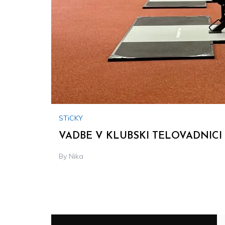
STiCKY
VADBE V KLUBSKI TELOVADNICI
By
Nika
Thu,
24.
Aug
2023