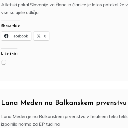
T
Atletski pokal Slovenije za člane in članice je letos potekal že v
U
vse so ujele odličja.
E
,
Share this:
2
1
Facebook
X
.
J
U
Like this:
L
Loading…
2
0
2
6
Lana Meden na Balkanskem prvenstvu č
T
Lana Meden je na Balkanskem prvenstvu v finalnem teku tekla 
U
izpolnila normo za EP tudi na
E