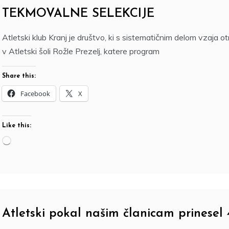
TEKMOVALNE SELEKCIJE
T
Atletski klub Kranj je društvo, ki s sistematičnim delom vzaja ot
H
v Atletski šoli Rožle Prezelj, katere program
U
,
Share this:
2
4
Facebook
X
.
A
U
Like this:
G
Loading…
2
0
2
3
Atletski pokal našim članicam prinesel 