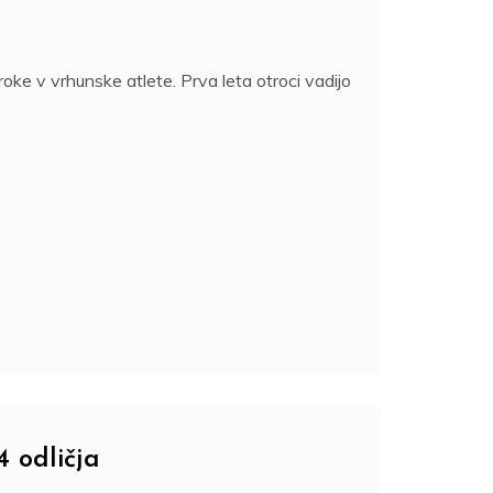
roke v vrhunske atlete. Prva leta otroci vadijo
4 odličja