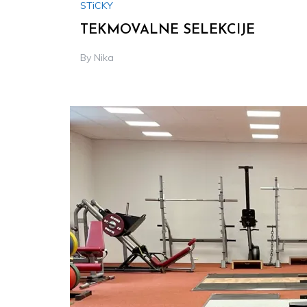
STiCKY
TEKMOVALNE SELEKCIJE
By
Nika
Thu,
24.
Aug
2023