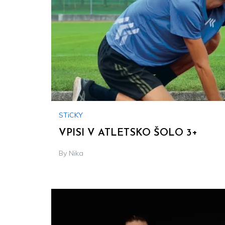
STiCKY
VPISI V ATLETSKO ŠOLO 3+
By
Nika
Thu,
24.
Aug
2023